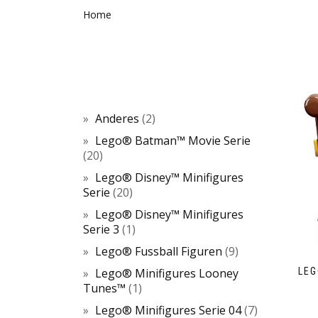
Home
Anderes
2
Lego® Batman™ Movie Serie
20
Lego® Disney™ Minifigures
Serie
20
Lego® Disney™ Minifigures
Serie 3
1
Lego® Fussball Figuren
9
LEG
Lego® Minifigures Looney
Tunes™
1
Lego® Minifigures Serie 04
7