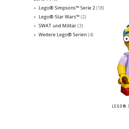
Lego® Simpsons™ Serie 2
18
Lego® Star Wars™
2
SWAT und Militär
3
Weitere Lego® Serien
4
LEGO® 