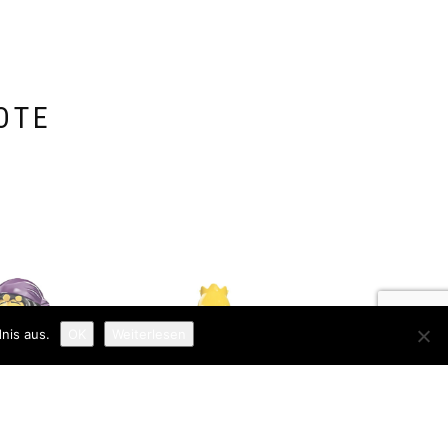
OTE
nis aus.
OK
Weiterlesen