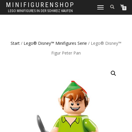
MINIFIGURENSHOP
NAVIGATION
0
LEGO MINIFIGURES IN DER SCHWEIZ KAUFEN
UMSCHALTEN
Start
/
Lego® Disney™ Minifigures Serie
/ Lego® Disney™
Figur Peter Pan