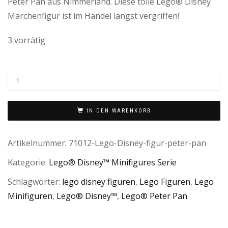
Peter Pan aus Nimmerland. Diese tolle Lego® Disney
Märchenfigur ist im Handel längst vergriffen!
3 vorrätig
IN DEN WARENKORB
Artikelnummer:
71012-Lego-Disney-figur-peter-pan
Kategorie:
Lego® Disney™ Minifigures Serie
Schlagwörter:
lego disney figuren
,
Lego Figuren
,
Lego
Minifiguren
,
Lego® Disney™
,
Lego® Peter Pan