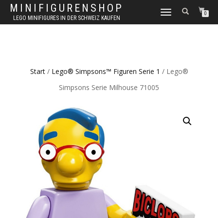
MINIFIGURENSHOP
NAVIGATION
0
LEGO MINIFIGURES IN DER SCHWEIZ KAUFEN
UMSCHALTEN
Start
/
Lego® Simpsons™ Figuren Serie 1
/ Lego®
Simpsons Serie Milhouse 71005