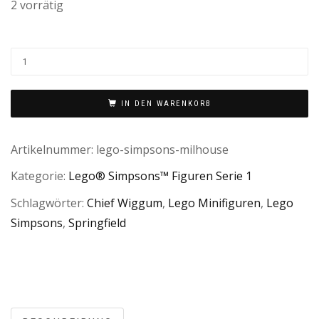
2 vorrätig
IN DEN WARENKORB
Artikelnummer:
lego-simpsons-milhouse
Kategorie:
Lego® Simpsons™ Figuren Serie 1
Schlagwörter:
Chief Wiggum
,
Lego Minifiguren
,
Lego
Simpsons
,
Springfield