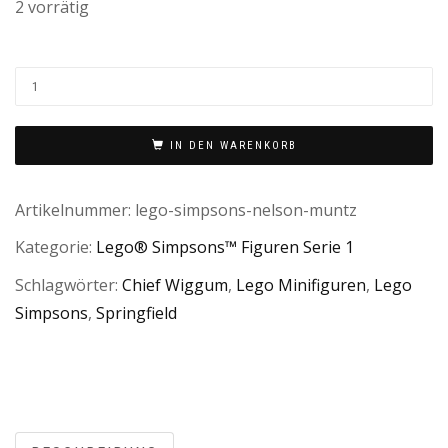
2 vorrätig
IN DEN WARENKORB
Artikelnummer:
lego-simpsons-nelson-muntz
Kategorie:
Lego® Simpsons™ Figuren Serie 1
Schlagwörter:
Chief Wiggum
,
Lego Minifiguren
,
Lego
Simpsons
,
Springfield