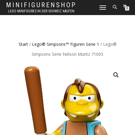
MINIFIGURENSHOP
NAVIGATION
0
LEGO MINIFIGURES IN DER SCHWEIZ KAUFEN
UMSCHALTEN
Start
/
Lego® Simpsons™ Figuren Serie 1
/ Lego®
Simpsons Serie Nelson Muntz 71005