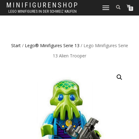
MINIFIGURENSHOP
NAVIGATION
0
LEGO MINIFIGURES IN DER SCHWEIZ KAUFEN
UMSCHALTEN
Start
/
Lego® Minifigures Serie 13
/ Lego Minifigures Serie
13 Alien Trooper