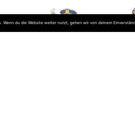
. Wenn du die Website weiter nutzt, gehen wir von deinem Einverständ
LEGO MINIFIGURES SERIE 9
LEGO MINIF
POLIZIST
WAHR
RES SERIE 9
IMPERATOR
15.50
CHF
29
CHF